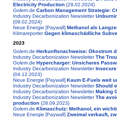
Electricity Production
(29.02.2024)
Golem.de
Carbon Management Strategie: CCS
Industry Decarbonization Newsletter
Unburnin
(09.02.2024)
Neue Energie [Paywall]
Methanol als Langze
Klimareporter
Gegen klimaschädliche Subve
2023
Golem.de
Herkunftsnachweise: Ökostrom da
Industry Decarbonization Newsletter
The Trou
Golem.de
Hypercharger: Unsicheres Passwor
Industry Decarbonization Newsletter
Insecure
(04.12.2023)
Neue Energie [Paywall]
Kaum E-Fuels weit un
Industry Decarbonization Newsletter
Should w
Industry Decarbonization Newsletter
Making G
Industry Decarbonization Newsletter
The avoi
production
(28.09.2023)
Golem.de
Klimaschutz: Methanol, ein wicht
Neue Energie [Paywall]
Zweimal verkauft, zw