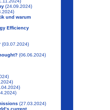
1.11.2024)
my
(24.09.2024)
8.2024)
stik und warum
gy Efficiency
?
(03.07.2024)
thought?
(06.06.2024)
024)
.2024)
.04.2024)
4.2024)
missions
(27.03.2024)
ld's current