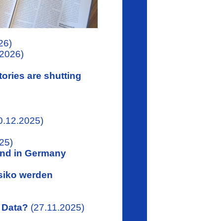
26)
.2026)
ories are shutting
0.12.2025)
25)
und in Germany
siko werden
n Data?
(27.11.2025)