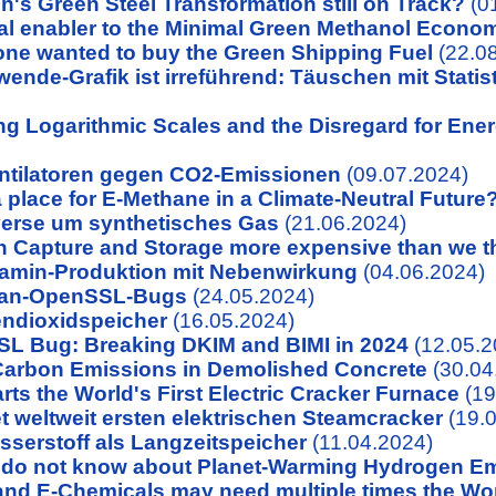
n's Green Steel Transformation still on Track?
(0
l enabler to the Minimal Green Methanol Econo
ne wanted to buy the Green Shipping Fuel
(22.0
ende-Grafik ist irreführend: Täuschen mit Stati
ng Logarithmic Scales and the Disregard for Ener
Ventilatoren gegen CO2-Emissionen
(09.07.2024)
a place for E-Methane in a Climate-Neutral Future
verse um synthetisches Gas
(21.06.2024)
n Capture and Storage more expensive than we 
amin-Produktion mit Nebenwirkung
(04.06.2024)
bian-OpenSSL-Bugs
(24.05.2024)
endioxidspeicher
(16.05.2024)
SL Bug: Breaking DKIM and BIMI in 2024
(12.05.2
Carbon Emissions in Demolished Concrete
(30.04
rts the World's First Electric Cracker Furnace
(19
t weltweit ersten elektrischen Steamcracker
(19.0
sserstoff als Langzeitspeicher
(11.04.2024)
do not know about Planet-Warming Hydrogen E
and E-Chemicals may need multiple times the Wor