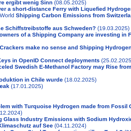
e ergibt wenig Sinn
(08.05.2025)
r a short-distance Ferry with Liquefied Hydrog
 World
Shipping Carbon Emissions from Switzerla
e Schiffstreibstoffe aus Schweden?
(19.03.2025)
owners of a Shipping Company are investing in F
rackers make no sense and Shipping Hydrogen
 Keys in OpenID Connect deployments
(25.02.2025
eled Swedish E-Methanol Factory may Rise from
oduktion in Chile wurde
(18.02.2025)
Leak
(17.01.2025)
lem with Turquoise Hydrogen made from Fossil 
12.2024)
 Glass Industry Emissions with Sodium Hydroxi
Klimaschutz auf See
(04.11.2024)