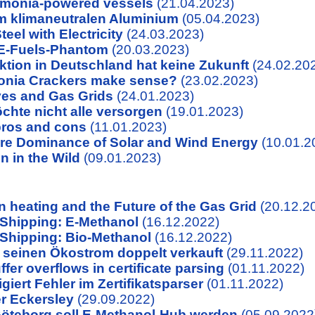
monia-powered vessels
(21.04.2023)
um klimaneutralen Aluminium
(05.04.2023)
eel with Electricity
(24.03.2023)
 E-Fuels-Phantom
(20.03.2023)
tion in Deutschland hat keine Zukunft
(24.02.20
nia Crackers make sense?
(23.02.2023)
es and Gas Grids
(24.01.2023)
hte nicht alle versorgen
(19.01.2023)
ros and cons
(11.01.2023)
re Dominance of Solar and Wind Energy
(10.01.2
n in the Wild
(09.01.2023)
 heating and the Future of the Gas Grid
(20.12.2
 Shipping: E-Methanol
(16.12.2022)
 Shipping: Bio-Methanol
(16.12.2022)
 seinen Ökostrom doppelt verkauft
(29.11.2022)
fer overflows in certificate parsing
(01.11.2022)
iert Fehler im Zertifikatsparser
(01.11.2022)
r Eckersley
(29.09.2022)
: Göteborg soll E-Methanol-Hub werden
(05.09.2022