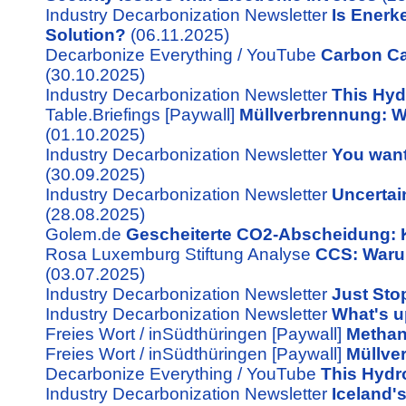
Industry Decarbonization Newsletter
Is Enerk
Solution?
(06.11.2025)
Decarbonize Everything / YouTube
Carbon Ca
(30.10.2025)
Industry Decarbonization Newsletter
This Hyd
Table.Briefings [Paywall]
Müllverbrennung: Wa
(01.10.2025)
Industry Decarbonization Newsletter
You want
(30.09.2025)
Industry Decarbonization Newsletter
Uncertai
(28.08.2025)
Golem.de
Gescheiterte CO2-Abscheidung: 
Rosa Luxemburg Stiftung Analyse
CCS: Warum
(03.07.2025)
Industry Decarbonization Newsletter
Just Sto
Industry Decarbonization Newsletter
What's u
Freies Wort / inSüdthüringen [Paywall]
Methano
Freies Wort / inSüdthüringen [Paywall]
Müllve
Decarbonize Everything / YouTube
This Hydr
Industry Decarbonization Newsletter
Iceland'