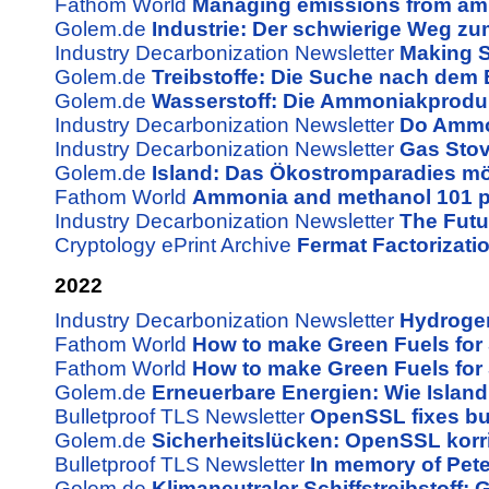
Fathom World
Managing emissions from am
Golem.de
Industrie: Der schwierige Weg z
Industry Decarbonization Newsletter
Making St
Golem.de
Treibstoffe: Die Suche nach dem
Golem.de
Wasserstoff: Die Ammoniakproduk
Industry Decarbonization Newsletter
Do Ammo
Industry Decarbonization Newsletter
Gas Stov
Golem.de
Island: Das Ökostromparadies möc
Fathom World
Ammonia and methanol 101 p
Industry Decarbonization Newsletter
The Futu
Cryptology ePrint Archive
Fermat Factorizatio
2022
Industry Decarbonization Newsletter
Hydrogen
Fathom World
How to make Green Fuels for
Fathom World
How to make Green Fuels for
Golem.de
Erneuerbare Energien: Wie Island
Bulletproof TLS Newsletter
OpenSSL fixes buf
Golem.de
Sicherheitslücken: OpenSSL korrig
Bulletproof TLS Newsletter
In memory of Pete
Golem.de
Klimaneutraler Schiffstreibstoff