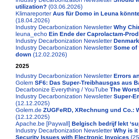
utilization?
(03.06.2026)
Klimareporter
Aus für Domo in Leuna könnt
(18.04.2026)
Industry Decarbonization Newsletter
Why Chin
leuna_echo
Ein Ende der Caprolactam-Prod
Industry Decarbonization Newsletter
Denmark'
Industry Decarbonization Newsletter
Some of 
down
(12.02.2026)
2025
Industry Decarbonization Newsletter
Errors a
Golem
SF6: Das Super-Treibhausgas aus 
Decarbonize Everything / YouTube
The Worst
Industry Decarbonization Newsletter
Super-Em
(12.12.2025)
Golem.de
ZUGFeRD, XRechnung und Co.: Wi
(12.12.2025)
Apache.be [Paywall]
Belgisch bedrijf lekt ‘s
Industry Decarbonization Newsletter
Why is i
Security Issues with Electronic Invoices
(25