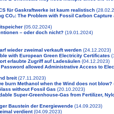
 für Gaskraftwerke ist kaum realistisch
(28.02.
g CO₂: The Problem with Fossil Carbon Capture a
itspeicher
(05.02.2024)
ntionen – oder doch nicht?
(19.01.2024)
rf wieder zweimal verkauft werden
(24.12.2023)
ble with European Green Electricity Certificates
(
t erlaubte Zugriff auf Ladesäulen
(04.12.2023)
 Password allowed Administrative Access to Elec
d breit
(27.11.2023)
e burn Methanol when the Wind does not blow?
lass without Fossil Gas
(20.10.2023)
dable Super-Greenhouse-Gas from Fertilizer, Nyl
iger Baustein der Energiewende
(14.09.2023)
eimal verdient
(04.09.2023)