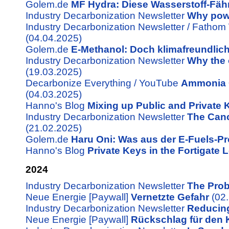
Golem.de
MF Hydra: Diese Wasserstoff-Fähr
Industry Decarbonization Newsletter
Why powe
Industry Decarbonization Newsletter / Fathom
(04.04.2025)
Golem.de
E-Methanol: Doch klimafreundlich
Industry Decarbonization Newsletter
Why the 
(19.03.2025)
Decarbonize Everything / YouTube
Ammonia C
(04.03.2025)
Hanno's Blog
Mixing up Public and Private
Industry Decarbonization Newsletter
The Canc
(21.02.2025)
Golem.de
Haru Oni: Was aus der E-Fuels-Pr
Hanno's Blog
Private Keys in the Fortigate 
2024
Industry Decarbonization Newsletter
The Prob
Neue Energie [Paywall]
Vernetzte Gefahr
(02.
Industry Decarbonization Newsletter
Reducing
Neue Energie [Paywall]
Rückschlag für den 