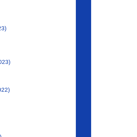
23)
023)
022)
)