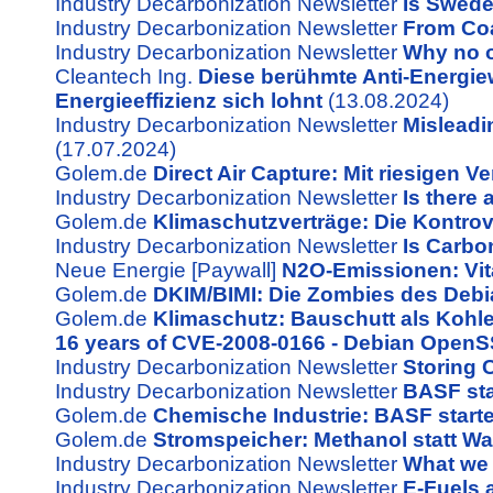
Industry Decarbonization Newsletter
Is Swede
Industry Decarbonization Newsletter
From Coa
Industry Decarbonization Newsletter
Why no o
Cleantech Ing.
Diese berühmte Anti-Energiew
Energieeffizienz sich lohnt
(13.08.2024)
Industry Decarbonization Newsletter
Misleadi
(17.07.2024)
Golem.de
Direct Air Capture: Mit riesigen 
Industry Decarbonization Newsletter
Is there 
Golem.de
Klimaschutzverträge: Die Kontro
Industry Decarbonization Newsletter
Is Carbo
Neue Energie [Paywall]
N2O-Emissionen: Vit
Golem.de
DKIM/BIMI: Die Zombies des De
Golem.de
Klimaschutz: Bauschutt als Kohl
16 years of CVE-2008-0166 - Debian OpenS
Industry Decarbonization Newsletter
Storing 
Industry Decarbonization Newsletter
BASF sta
Golem.de
Chemische Industrie: BASF starte
Golem.de
Stromspeicher: Methanol statt Wa
Industry Decarbonization Newsletter
What we 
Industry Decarbonization Newsletter
E-Fuels 