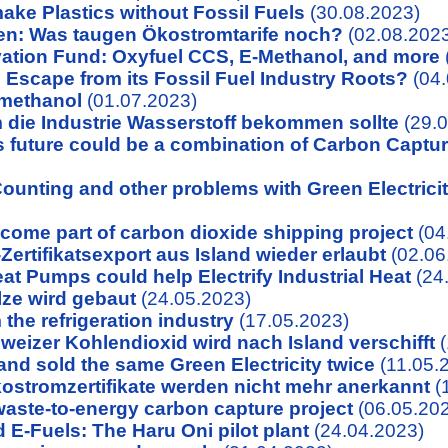
ake Plastics without Fossil Fuels
(30.08.2023)
en: Was taugen Ökostromtarife noch?
(02.08.202
ation Fund: Oxyfuel CCS, E-Methanol, and more
Escape from its Fossil Fuel Industry Roots?
(04.
 methanol
(01.07.2023)
 die Industrie Wasserstoff bekommen sollte
(29.0
 future could be a combination of Carbon Capture
ounting and other problems with Green Electricity
ome part of carbon dioxide shipping project
(04
ertifikatsexport aus Island wieder erlaubt
(02.06
eat Pumps could help Electrify Industrial Heat
(24
ze wird gebaut
(24.05.2023)
he refrigeration industry
(17.05.2023)
eizer Kohlendioxid wird nach Island verschifft
(
and sold the same Green Electricity twice
(11.05.
ostromzertifikate werden nicht mehr anerkannt
(
aste-to-energy carbon capture project
(06.05.20
 E-Fuels: The Haru Oni pilot plant
(24.04.2023)