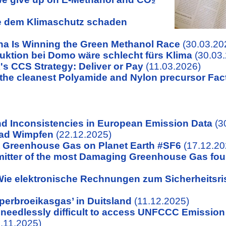
e dem Klimaschutz schaden
a Is Winning the Green Methanol Race
(30.03.20
uktion bei Domo wäre schlecht fürs Klima
(30.03
s CCS Strategy: Deliver or Pay
(11.03.2026)
the cleanest Polyamide and Nylon precursor Fact
nd Inconsistencies in European Emission Data
(3
Bad Wimpfen
(22.12.2025)
 Greenhouse Gas on Planet Earth #SF6
(17.12.20
itter of the most Damaging Greenhouse Gas fo
e elektronische Rechnungen zum Sicherheitsri
uperbroeikasgas’ in Duitsland
(11.12.2025)
t needlessly difficult to access UNFCCC Emissio
.11.2025)