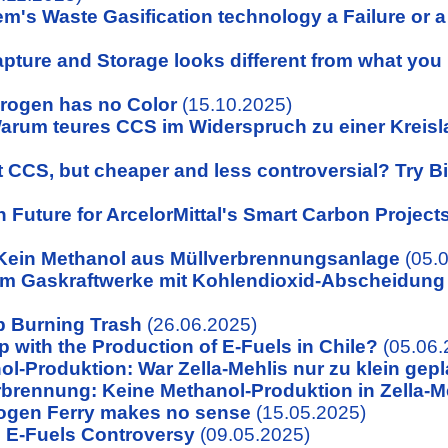
em's Waste Gasification technology a Failure or 
pture and Storage looks different from what you
rogen has no Color
(15.10.2025)
rum teures CCS im Widerspruch zu einer Kreisla
 CCS, but cheaper and less controversial? Try 
n Future for ArcelorMittal's Smart Carbon Project
Kein Methanol aus Müllverbrennungsanlage
(05.0
 Gaskraftwerke mit Kohlendioxid-Abscheidung u
p Burning Trash
(26.06.2025)
p with the Production of E-Fuels in Chile?
(05.06.
l-Produktion: War Zella-Mehlis nur zu klein gep
rbrennung: Keine Methanol-Produktion in Zella-M
ogen Ferry makes no sense
(15.05.2025)
s E-Fuels Controversy
(09.05.2025)