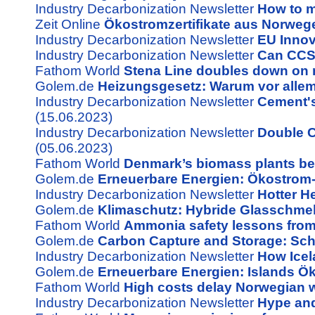
Industry Decarbonization Newsletter
How to m
Zeit Online
Ökostromzertifikate aus Norweg
Industry Decarbonization Newsletter
EU Innov
Industry Decarbonization Newsletter
Can CCS 
Fathom World
Stena Line doubles down on
Golem.de
Heizungsgesetz: Warum vor allem
Industry Decarbonization Newsletter
Cement's
(15.06.2023)
Industry Decarbonization Newsletter
Double C
(05.06.2023)
Fathom World
Denmark’s biomass plants bec
Golem.de
Erneuerbare Energien: Ökostrom-Z
Industry Decarbonization Newsletter
Hotter H
Golem.de
Klimaschutz: Hybride Glasschmel
Fathom World
Ammonia safety lessons from t
Golem.de
Carbon Capture and Storage: Schw
Industry Decarbonization Newsletter
How Icel
Golem.de
Erneuerbare Energien: Islands Ök
Fathom World
High costs delay Norwegian w
Industry Decarbonization Newsletter
Hype and